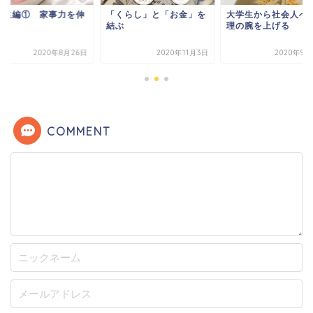
学生編① 家事力を伸
「くらし」と「お金」を
大学生から社会人へ
す
結ぶ
理の腕を上げる
2020年8月26日
2020年11月3日
2020年9月
COMMENT