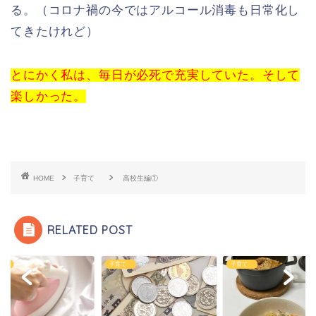
る。（コロナ禍の今ではアルコール消毒も日常化し
てきたけれど）
とにかく私は、毎日が必死で充実していた。そして
楽しかった。
HOME
子育て
高校生編①
RELATED POST
育て
子育て
子育て