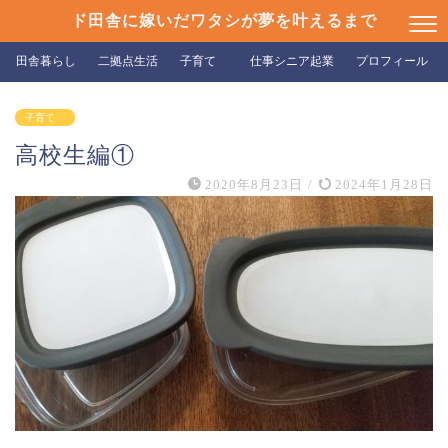
ド田舎に嫁いだワタシが夢を叶えるまで
田舎暮らし
二拠点生活
子育て
仕事シニア起業
プロフィール
子育て
高校生編①
2020年8月23日
/
2024年1月28日